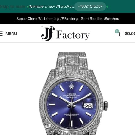
Skip to main content
We have a new WhatsApp
+18624515057
Super Clone Watches by JF Factory - Best Replica Watches
0
MENU
$
0.0