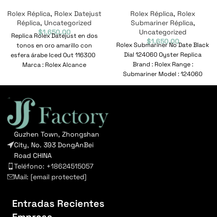
Rolex Réplica
,
Rolex Datejust
Rolex Réplica
,
Rolex
Réplica
,
Uncategorized
Submariner Réplica
,
$
1,650.00
Uncategorized
Replica Rolex Datejust en dos
$
1,650.00
Rolex Submariner No Date Black
tonos en oro amarillo con
Dial 124060 Oyster Replica
esfera árabe Iced Out 116300
Brand : Rolex Range :
Marca : Rolex Alcance
Submariner Model : 124060
Reference No
Guzhen Town, Zhongshan
City, No. 393 DongAnBei
Road CHINA
Teléfono: +18624515057
Mail:
[email protected]
Entradas Recientes
Empresa