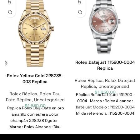
Rolex Datejust 115200-0004
Replica
Rolex Yellow Gold 228238-
Rolex Réplica
,
Rolex Datejust
003 Replica
Réplica
,
Uncategorized
$
1,650.00
Rolex Réplica
,
Rolex Day
Réplica Rolex Datejust 115200-
Date Réplica
,
Uncategorized
0004 Marca : Rolex Alcance :
$
1,650.00
Datejust Modelo : 115200-0004
Replica Rolex Day-Date en oro
Nº de referencia : 115200-0004
amarillo con esfera color
Movimiento
champán 228238 Oyster
Marca : Rolex Alcance : Día-
Fecha Modelo