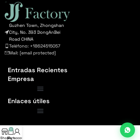
Guzhen Town, Zhongshan
City, No. 393 DongAnBei
Road CHINA
Teléfono: +18624515057
Mail:
[email protected]
Entradas Recientes
Empresa
Enlaces útiles
0
Shop
My account
Cart