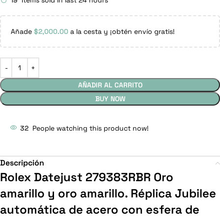
19
Items sold in last 24 hours
Añade
$
2,000.00
a la cesta y ¡obtén envío gratis!
AÑADIR AL CARRITO
BUY NOW
32
People watching this product now!
Descripción
Rolex Datejust 279383RBR Oro
amarillo y oro amarillo. Réplica Jubilee
automática de acero con esfera de