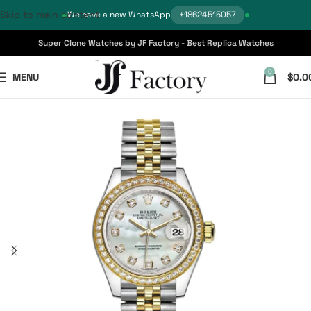
Skip to main content
We have a new WhatsApp
+18624515057
Super Clone Watches by JF Factory - Best Replica Watches
0
MENU
$
0.0