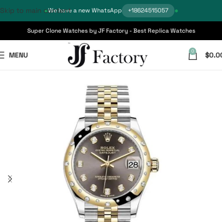
Skip to main content
We have a new WhatsApp
+18624515057
Super Clone Watches by JF Factory - Best Replica Watches
0
MENU
$
0.0