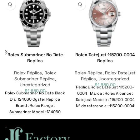
Rolex Submariner No Date
Rolex Datejust 115200-0004
Replica
Replica
Rolex Réplica
,
Rolex
Rolex Réplica
,
Rolex Datejust
Submariner Réplica
,
Réplica
,
Uncategorized
Uncategorized
$
1,650.00
Réplica Rolex Datejust 115200-
$
1,650.00
Rolex Submariner No Date Black
0004 Marca : Rolex Alcance :
Dial 124060 Oyster Replica
Datejust Modelo : 115200-0004
Brand : Rolex Range :
Nº de referencia : 115200-0004
Submariner Model : 124060
Movimiento
Reference No