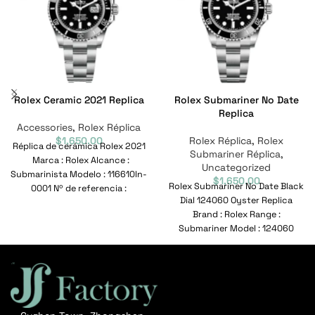
Rolex Ceramic 2021 Replica
Rolex Submariner No Date
Replica
Accessories
,
Rolex Réplica
$
1,650.00
Rolex Réplica
,
Rolex
Réplica de cerámica Rolex 2021
Submariner Réplica
,
Marca : Rolex Alcance :
Uncategorized
Submarinista Modelo : 116610ln-
$
1,650.00
Rolex Submariner No Date Black
0001 Nº de referencia :
Dial 124060 Oyster Replica
116610ln-0001
Brand : Rolex Range :
Submariner Model : 124060
Reference No