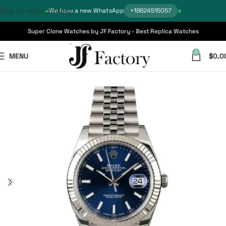
Skip to main content
We have a new WhatsApp
+18624515057
Super Clone Watches by JF Factory - Best Replica Watches
0
MENU
$
0.0