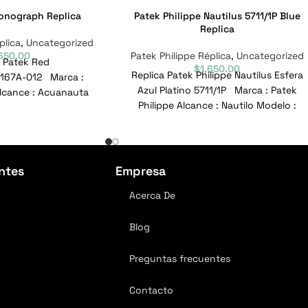
onograph Replica
Patek Philippe Nautilus 5711/1P Blue
Replica
plica
,
Uncategorized
,650.00
Patek Philippe Réplica
,
Uncategorized
 Patek Red
$
1,650.00
Replica Patek Philippe Nautilus Esfera
167A-012 Marca :
Azul Platino 5711/1P Marca : Patek
Alcance : Acuanauta
Philippe Alcance : Nautilo Modelo :
12 Nº de referencia :
5711/1P Nº
7A-012
ntes
Empresa
Acerca De
Blog
Preguntas frecuentes
Contacto