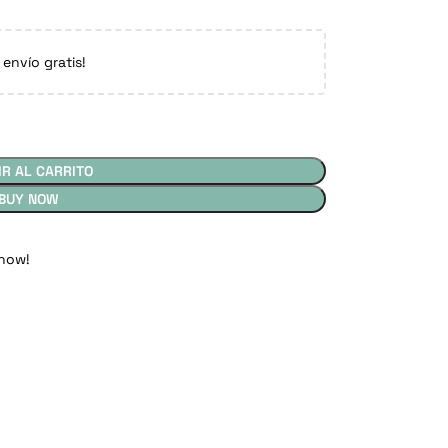
 envío gratis!
IR AL CARRITO
BUY NOW
 now!