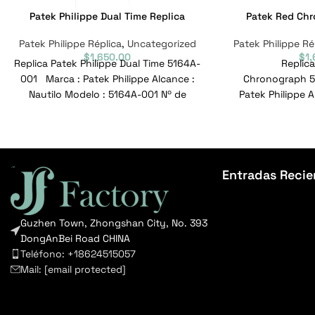
Patek Philippe Dual Time Replica
Patek Red Chr
Patek Philippe Réplica
,
Uncategorized
Patek Philippe Ré
$
1,650.00
$
1
Replica Patek Philippe Dual Time 5164A-
Replica
001 Marca : Patek Philippe Alcance :
Chronograph 5
Nautilo Modelo : 5164A-001 Nº de
Patek Philippe 
referencia
Modelo : 5167A-0
516
Entradas Recie
Guzhen Town, Zhongshan City, No. 393
DongAnBei Road CHINA
Teléfono: +18624515057
Mail:
[email protected]