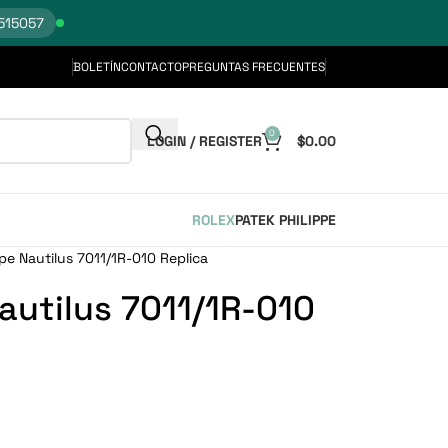
515057
BOLETÍN
CONTACTO
PREGUNTAS FRECUENTES
0
LOGIN / REGISTER
$
0.00
ROLEX
PATEK PHILIPPE
ppe Nautilus 7011/1R-010 Replica
autilus 7011/1R-010