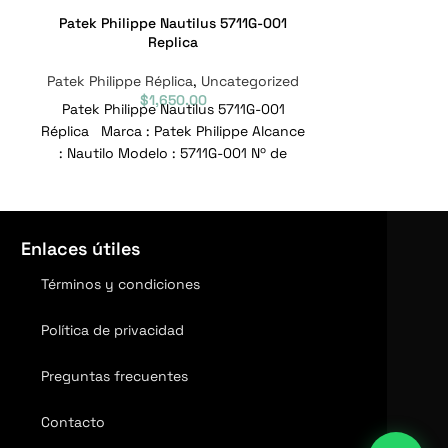
Patek Philippe Nautilus 5711G-001
Patek Philip
Replica
Baguett
Patek Philippe Réplica
,
Uncategorized
Patek Philippe
$
1,650.00
Patek Philippe Nautilus 5711G-001
Réplica Pate
Réplica Marca : Patek Philippe Alcance
diamante bag
: Nautilo Modelo : 5711G-001 Nº de
001 Marca : P
referencia :
Nautilo 
Enlaces útiles
Términos y condiciones
Política de privacidad
Preguntas frecuentes
Contacto