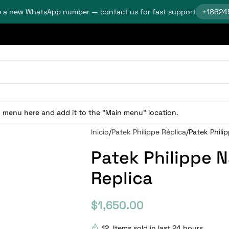
 a new WhatsApp number — contact us for fast support
+18624
n menu here
and add it to the "Main menu" location.
Inicio
Patek Philippe Réplica
Patek Phili
Patek Philippe N
Replica
$
1,650.00
12
Items sold in last 24 hours