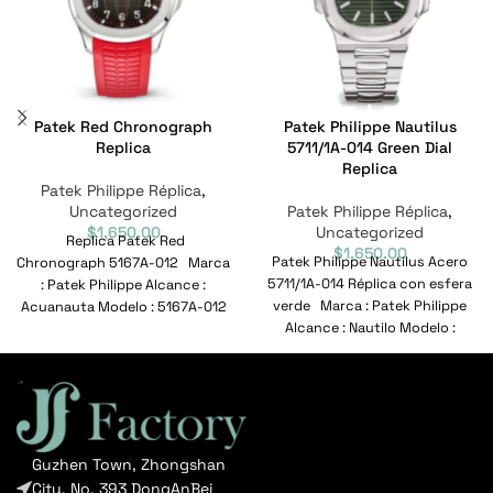
Patek Red Chronograph
Patek Philippe Nautilus
Replica
5711/1A-014 Green Dial
Replica
Patek Philippe Réplica
,
Uncategorized
Patek Philippe Réplica
,
$
1,650.00
Uncategorized
Replica Patek Red
$
1,650.00
Patek Philippe Nautilus Acero
Chronograph 5167A-012 Marca
5711/1A-014 Réplica con esfera
: Patek Philippe Alcance :
verde Marca : Patek Philippe
Acuanauta Modelo : 5167A-012
Alcance : Nautilo Modelo :
Nº de referencia : 5167A-012
5711/1A-014
Guzhen Town, Zhongshan
City, No. 393 DongAnBei