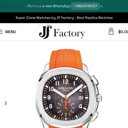
Skip to main content
We have a new WhatsApp
+18624515057
Super Clone Watches by JF Factory - Best Replica Watches
0
MENU
$
0.0