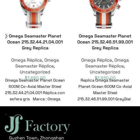
Omega Seamaster Planet
Omega Seamaster Planet
Ocean 215.32.44.21.04.001
Ocean 215.32.46.51.99.001
Grey Replica
Grey Replica
Omega Réplica
,
Omega
Omega Réplica
,
Omega
Seamaster Réplica
,
Seamaster Réplica
,
Uncategorized
Uncategorized
$
1,650.00
$
1,650.00
Omega Seamaster Planet Ocean
Replica Omega Seamaster
600M Co-Axial Master Steel
Planet Ocean 600M Co-Axial
215.32.44.21.04.001 Réplica con
Master Steel
esfera gris Marca : Omega
215.32.46.51.99.001 GreyDial
Alcance : Seamaster
Marca : Omega Alcance :
Seamaster Modelo :
Guzhen Town, Zhongshan