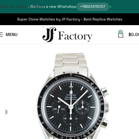
Skip to main content
We have a new WhatsApp
+18624515057
Super Clone Watches by JF Factory - Best Replica Watches
0
MENU
$
0.0