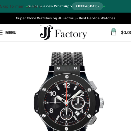
Skip to main content
We have a new WhatsApp
+18624515057
Super Clone Watches by JF Factory - Best Replica Watches
0
MENU
$
0.0