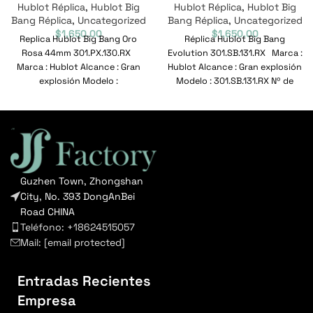
Hublot Réplica
,
Hublot Big
Hublot Réplica
,
Hublot Big
Bang Réplica
,
Uncategorized
Bang Réplica
,
Uncategorized
$
1,650.00
$
1,650.00
Replica Hublot Big Bang Oro
Réplica Hublot Big Bang
Rosa 44mm 301.PX.130.RX
Evolution 301.SB.131.RX Marca :
Marca : Hublot Alcance : Gran
Hublot Alcance : Gran explosión
explosión Modelo :
Modelo : 301.SB.131.RX Nº de
301.PX.130.RX Nº
referencia
Guzhen Town, Zhongshan
City, No. 393 DongAnBei
Road CHINA
Teléfono: +18624515057
Mail:
[email protected]
Entradas Recientes
Empresa