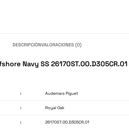
DESCRIPCIÓN
VALORACIONES (0)
ffshore Navy SS 26170ST.OO.D305CR.01
:
Audemars Piguet
:
Royal Oak
:
26170ST.OO.D305CR.01