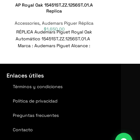
AP Royal Oak 15451ST.ZZ.1256ST.01.A
AP Royal Oak
Replica
Accessories
,
Audemars Piguer Réplica
Accessories
,
A
$
1,650.00
RÉPLICA Audemars Piguet Royal Oak
Réplica de 
Automático 15451ST.ZZ.1256ST.01.A
Oak 26320ST
Marca : Audemars Piguet Alcance :
Audemars Pigu
Royal Oak Automático Modelo :
Costa 
15451ST.ZZ.1256ST.01.A
26320
Enlaces útiles
Términos y condiciones
Política de privacidad
Preguntas frecuentes
Contacto