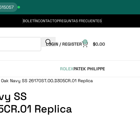
515057
BOLETÍN
CONTACTO
PREGUNTAS FRECUENTES
0
LOGIN / REGISTER
$
0.00
ROLEX
PATEK PHILIPPE
 Oak Navy SS 26170ST.OO.D305CR.01 Replica
vy SS
CR.01 Replica