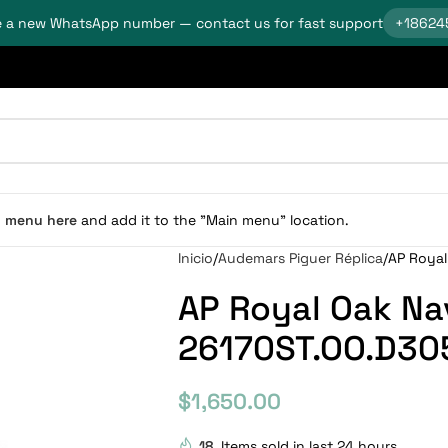
 a new WhatsApp number — contact us for fast support
+18624
n menu here
and add it to the "Main menu" location.
Inicio
Audemars Piguer Réplica
AP Royal
AP Royal Oak Na
26170ST.OO.D305
$
1,650.00
18
Items sold in last 24 hours