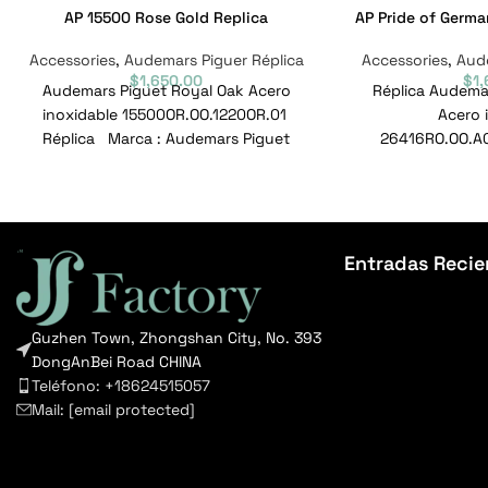
AP 15500 Rose Gold Replica
AP Pride of Germa
Accessories
,
Audemars Piguer Réplica
Accessories
,
Aude
$
1,650.00
$
1
Audemars Piguet Royal Oak Acero
Réplica Audemar
inoxidable 15500OR.OO.1220OR.01
Acero 
Réplica Marca : Audemars Piguet
26416RO.OO.A
Alcance : Roble Real Modelo :
Audemars Piguet 
15500OR.OO.1220OR.01
Modelo : 2641
Entradas Recie
Guzhen Town, Zhongshan City, No. 393
DongAnBei Road CHINA
Teléfono: +18624515057
Mail:
[email protected]