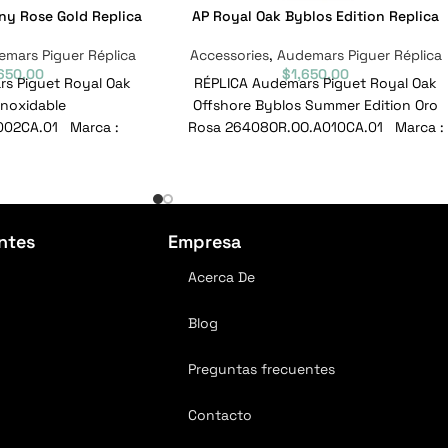
ny Rose Gold Replica
AP Royal Oak Byblos Edition Replica
mars Piguer Réplica
Accessories
,
Audemars Piguer Réplica
,650.00
$
1,650.00
s Piguet Royal Oak
RÉPLICA Audemars Piguet Royal Oak
inoxidable
Offshore Byblos Summer Edition Oro
002CA.01 Marca :
Rosa 26408OR.OO.A010CA.01 Marca :
Alcance : Roble Real
Audemars Piguet Alcance : Royal
6RO.OO.A002CA.01
ntes
Empresa
Acerca De
Blog
Preguntas frecuentes
Contacto