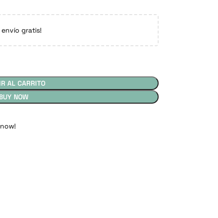
 envío gratis!
IR AL CARRITO
BUY NOW
 now!