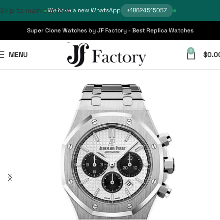
Skip to main content
We have a new WhatsApp
+18624515057
Super Clone Watches by JF Factory - Best Replica Watches
0
MENU
$
0.0