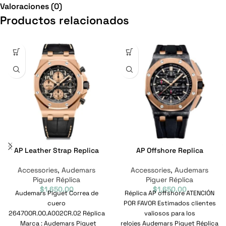
Valoraciones (0)
Productos relacionados
AP Leather Strap Replica
AP Offshore Replica
Accessories
,
Audemars
Accessories
,
Audemars
Piguer Réplica
Piguer Réplica
$
1,650.00
$
1,650.00
Audemars Piguet Correa de
Réplica AP offshore ATENCIÓN
cuero
POR FAVOR Estimados clientes
26470OR.OO.A002CR.02 Réplica
valiosos para los
Marca : Audemars Piguet
relojes Audemars Piguet Réplica