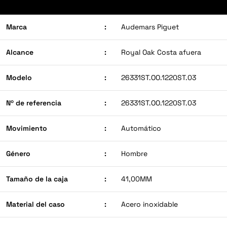
Marca
:
Audemars Piguet
Alcance
:
Royal Oak Costa afuera
Modelo
:
26331ST.OO.1220ST.03
Nº de referencia
:
26331ST.OO.1220ST.03
Movimiento
:
Automático
Género
:
Hombre
Tamaño de la caja
:
41,00MM
Material del caso
:
Acero inoxidable