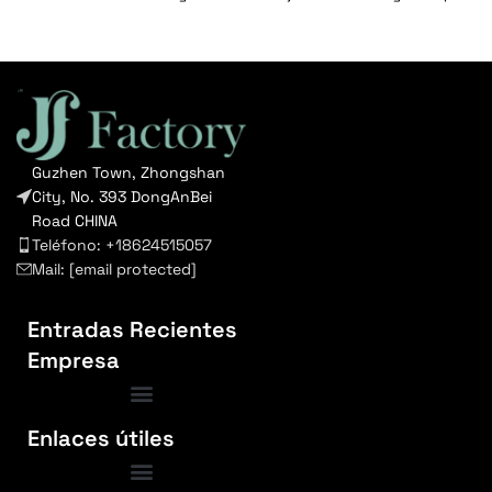
Alcance : Royal Oak Costa
– Mecanismo japonés:
afuera Modelo :
movimiento de cuarzo.
26470OR.OO.A002CR.02 Nº
Guzhen Town, Zhongshan
City, No. 393 DongAnBei
Road CHINA
Teléfono: +18624515057
Mail:
[email protected]
Entradas Recientes
Empresa
Enlaces útiles