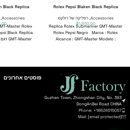
n Black Replica
Rolex Pepsi Blaken Black Replica
Accessories
,
רפליקה של רולקס
Accessories
,
0.00
$
1,650.00
GMT-Master Rolex
Replica Rolex Submariner GMT-Master
Rolex Pepsi Negro Marca : Rolex
Alcance : GMT-Master Modelo :
126710BLRO-0001 Nº de referencia
מספר סימוכין : 126710BLRO-0001
פוסטים אחרונים
Guzhen Town, Zhongshan City, No. 393
DongAnBei Road CHINA
Phone: +18624515057
Mail:
[email protected]