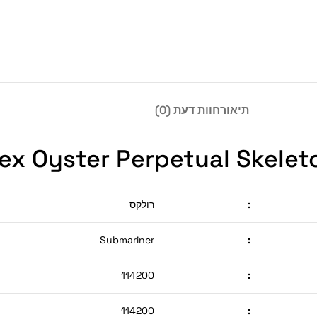
תיאור
חוות דעת (0)
ex Oyster Perpetual Skeleto
:
רולקס
Submariner
:
114200
:
114200
: