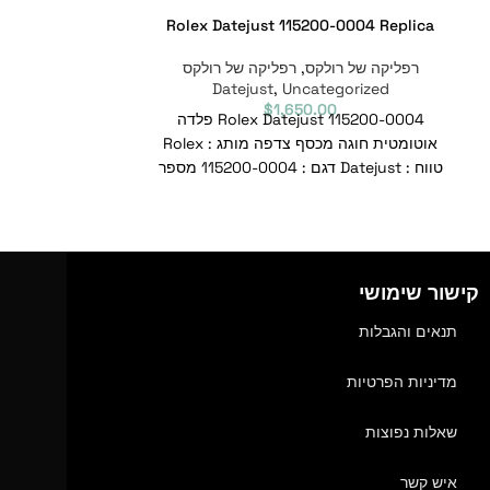
9 Black Dial
Rolex Datejust 115200-0004 Replica
lica
רפליקה של רולקס
,
רפליקה של רולקס
Uncategorized
,
Datejust
רפליקה של רו
gorized
$
1,650.00
Rolex Datejust 115200-0004 פלדה
0
eel & Black Dial
אוטומטית חוגה מכסף צדפה מותג : Rolex
טווח : Datejust דגם : 115200-0004 מספר
Datejust דגם : 118239 מספר סימוכין
סימוכין :
קישור שימושי
תנאים והגבלות
מדיניות הפרטיות
שאלות נפוצות
איש קשר